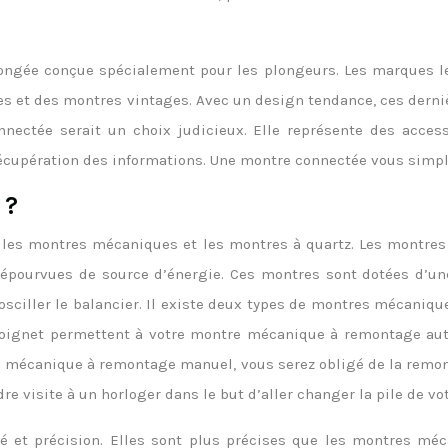
ongée conçue spécialement pour les plongeurs. Les marques le
 et des montres vintages. Avec un design tendance, ces dernière
nectée serait un choix judicieux. Elle représente des access
écupération des informations. Une montre connectée vous simplif
 ?
les montres mécaniques et les montres à quartz. Les montres
dépourvues de source d’énergie. Ces montres sont dotées d’une
e osciller le balancier. Il existe deux types de montres mécan
oignet permettent à votre montre mécanique à remontage au
tre mécanique à remontage manuel, vous serez obligé de la remon
e visite à un horloger dans le but d’aller changer la pile de vo
té et précision. Elles sont plus précises que les montres méc