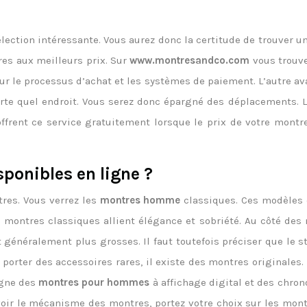
tion intéressante. Vous aurez donc la certitude de trouver un 
res aux meilleurs prix. Sur
www.montresandco.com
vous trouve
ur le processus d’achat et les systèmes de paiement. L’autre ava
 quel endroit. Vous serez donc épargné des déplacements. La l
offrent ce service gratuitement lorsque le prix de votre mont
sponibles en ligne ?
res. Vous verrez les
montres homme
classiques. Ces modèles d
 montres classiques allient élégance et sobriété. Au côté de
généralement plus grosses. Il faut toutefois préciser que le 
orter des accessoires rares, il existe des montres originales. 
igne des
montres pour hommes
à affichage digital et des chron
 voir le mécanisme des montres, portez votre choix sur les mont