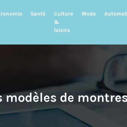
tronomie
Santé
Culture
Mode
Automob
&
loisirs
rs modèles de montr